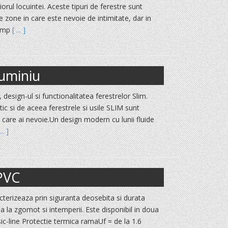
iorul locuintei. Aceste tipuri de ferestre sunt
te zone in care este nevoie de intimitate, dar in
 imp
[ ... ]
luminiu
 design-ul si functionalitatea ferestrelor Slim.
tic si de aceea ferestrele si usile SLIM sunt
e care ai nevoie.Un design modern cu lunii fluide
... ]
uPVC
cterizeaza prin siguranta deosebita si durata
a la zgomot si intemperii. Este disponibil in doua
sic-line Protectie termica ramaUf = de la 1.6