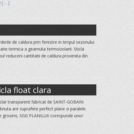
0
[ ... ]
rderile de caldura prin ferestre in timpul sezonului
atie termica a geamului termoizolant. Sticla
opul reducerii cantitatii de caldura provenita din
la float clara
 clar transparent fabricat de SAINT-GOBAIN
tinuta are suprafete perfect plane si paralele.
ga de grosimi, SGG PLANILUX corespunde unor