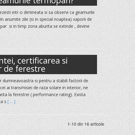
geamurile termopan?
trezesti intr-o dimineata si sa observi ca geamurile
In anumite zile (si in special noaptea) vaporii de
par si in timp zona aburita se extinde , devine
ei, certificarea si
or de ferestre
 dumneavoastra si pentru a stabili factorii de
cei ai transmisiei de raza solare in interior, ne
ta la ferestrei ( performance rating). Exista
ca s
[ ... ]
1-10 din 16 articole