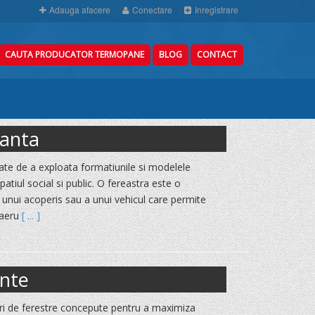
Adauga afacere
Conectare
Inregistrare
CAUTA PRODUCATOR TERMOPANE
BLOG
CONTACT
tanta
tate de a exploata formatiunile si modelele
 spatiul social si public. O fereastra este o
a unui acoperis sau a unui vehicul care permite
a aeru
[ ... ]
ante
uri de ferestre concepute pentru a maximiza