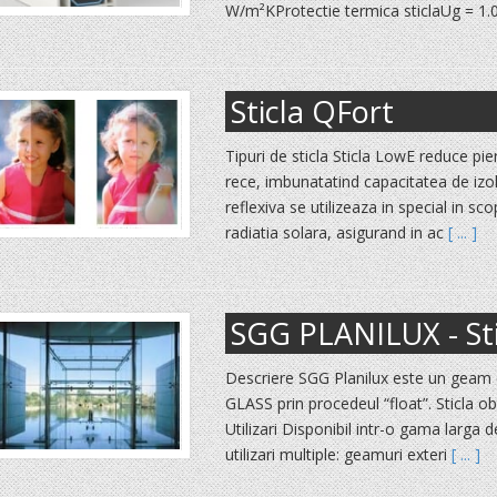
W/m²KProtectie termica sticlaUg = 1.
Sticla QFort
Tipuri de sticla Sticla LowE reduce pie
rece, imbunatatind capacitatea de izol
reflexiva se utilizeaza in special in sc
radiatia solara, asigurand in ac
[ ... ]
SGG PLANILUX - Stic
Descriere SGG Planilux este un geam
GLASS prin procedeul “float”. Sticla ob
Utilizari Disponibil intr-o gama lar
utilizari multiple: geamuri exteri
[ ... ]