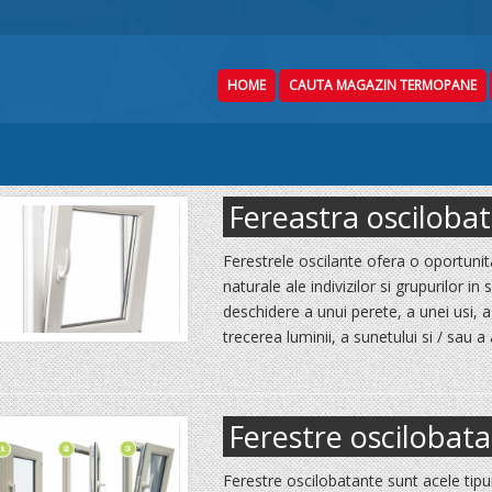
HOME
CAUTA MAGAZIN TERMOPANE
Fereastra osciloba
Ferestrele oscilante ofera o oportuni
naturale ale indivizilor si grupurilor in
deschidere a unui perete, a unei usi, 
trecerea luminii, a sunetului si / sau 
Ferestre oscilobat
Ferestre oscilobatante sunt acele tip