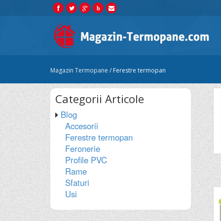
b
Magazin Termopane
/
Ferestre termopan
Categorii
Articole
Blog
Accesorii
Ferestre termopan
Feronerie
Profile PVC
Rame
Sfaturi
Usi