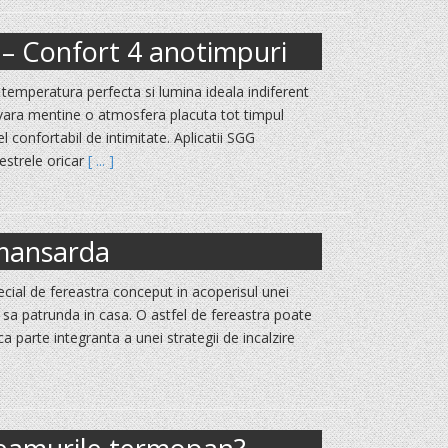
– Confort 4 anotimpuri
mperatura perfecta si lumina ideala indiferent
vara mentine o atmosfera placuta tot timpul
el confortabil de intimitate. Aplicatii SGG
strele oricar
[ ... ]
 mansarda
cial de fereastra conceput in acoperisul unei
 sa patrunda in casa. O astfel de fereastra poate
 ca parte integranta a unei strategii de incalzire