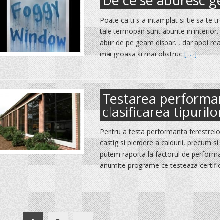
De ce se aburesc 
Poate ca ti s-a intamplat si tie sa te 
tale termopan sunt aburite in interior. 
abur de pe geam dispar. , dar apoi rea
mai groasa si mai obstruc
[ ... ]
Testarea performant
clasificarea tipuril
Pentru a testa performanta ferestrelor
castig si pierdere a caldurii, precum si 
putem raporta la factorul de performan
anumite programe ce testeaza certifi