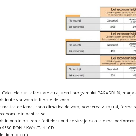
* Calculele sunt efectuate cu ajutorul programului PARASOL®, marja de
obtinute vor varia in functie de zona
climatica de iarna, zona climatica de vara, ponderea vitrajului, forma si 
economiile in bani ce se
obtin prin inlocuirea diferitelor tipuri de vitraje cu altele mai performa
0.4330 RON / KWh (Tarif CD -
de tip monom).