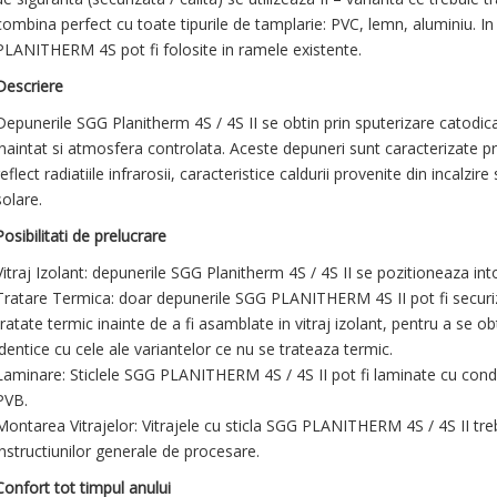
combina perfect cu toate tipurile de tamplarie: PVC, lemn, aluminiu. In
PLANITHERM 4S pot fi folosite in ramele existente.
Descriere
Depunerile SGG Planitherm 4S / 4S II se obtin prin sputerizare catodica i
inaintat si atmosfera controlata. Aceste depuneri sunt caracterizate pr
reflect radiatiile infrarosii, caracteristice caldurii provenite din incalzir
solare.
Posibilitati de prelucrare
Vitraj Izolant: depunerile SGG Planitherm 4S / 4S II se pozitioneaza into
Tratare Termica: doar depunerile SGG PLANITHERM 4S II pot fi securizate
tratate termic inainte de a fi asamblate in vitraj izolant, pentru a se 
identice cu cele ale variantelor ce nu se trateaza termic.
Laminare: Sticlele SGG PLANITHERM 4S / 4S II pot fi laminate cu condit
PVB.
Montarea Vitrajelor: Vitrajele cu sticla SGG PLANITHERM 4S / 4S II tr
instructiunilor generale de procesare.
Confort tot timpul anului