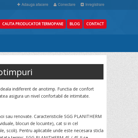
Adauga afacere
Conectare
Inregistrare
CAUTA PRODUCATOR TERMOPANE
BLOG
CONTACT
otimpuri
eala indiferent de anotimp. Functia de confort
tea asigura un nivel confortabil de intimitate.
 noi sau renovate. Caracteristicile SGG PLANITHERM
iduale, blocuri de locuinte), cat si in cel
le, scoli). Pentru aplicatiile unde este necesara sticla
e tratata termic. SGG PLANITHERM 4S / 4S II se