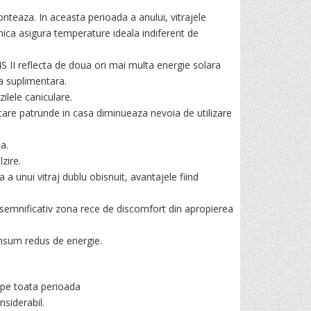
teaza. In aceasta perioada a anului, vitrajele
ica asigura temperature ideala indiferent de
 II reflecta de doua ori mai multa energie solara
ra suplimentara.
ilele caniculare.
 care patrunde in casa diminueaza nevoia de utilizare
a.
zire.
a a unui vitraj dublu obisnuit, avantajele fiind
e semnificativ zona rece de discomfort din apropierea
onsum redus de energie.
 pe toata perioada
nsiderabil.