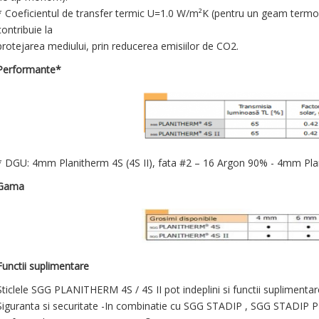
* Coeficientul de transfer termic U=1.0 W/m²K (pentru un geam termoiz
contribuie la
protejarea mediului, prin reducerea emisiilor de CO2.
Performante*
* DGU: 4mm Planitherm 4S (4S II), fata #2 – 16 Argon 90% - 4mm Pla
Gama
Functii suplimentare
Sticlele SGG PLANITHERM 4S / 4S II pot indeplini si functii suplimentare
Siguranta si securitate -In combinatie cu SGG STADIP , SGG STADIP