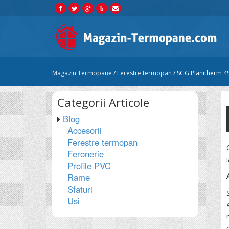
b
Magazin Termopane
/
Ferestre termopan
/
SGG Planitherm 4S
Categorii
Articole
Blog
Accesorii
Ferestre termopan
Feronerie
Profile PVC
Rame
Sfaturi
Usi