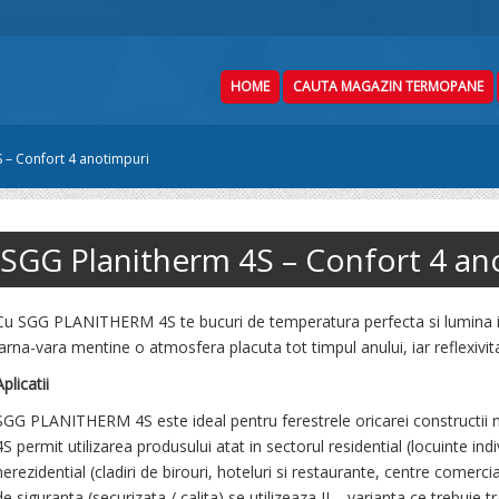
HOME
CAUTA MAGAZIN TERMOPANE
 – Confort 4 anotimpuri
SGG Planitherm 4S – Confort 4 an
Cu SGG PLANITHERM 4S te bucuri de temperatura perfecta si lumina id
iarna-vara mentine o atmosfera placuta tot timpul anului, iar reflexivita
Aplicatii
SGG PLANITHERM 4S este ideal pentru ferestrele oricarei constructii
4S permit utilizarea produsului atat in sectorul residential (locuinte indiv
nerezidential (cladiri de birouri, hoteluri si restaurante, centre comercia
de siguranta (securizata / calita) se utilizeaza II – varianta ce trebui