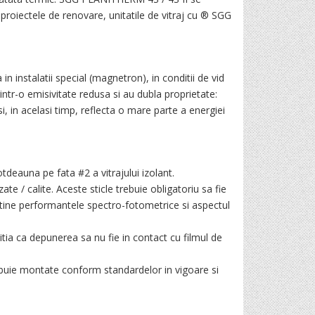
 proiectele de renovare, unitatile de vitraj cu ® SGG
n instalatii special (magnetron), in conditii de vid
intr-o emisivitate redusa si au dubla proprietate:
e si, in acelasi timp, reflecta o mare parte a energiei
tdeauna pe fata #2 a vitrajului izolant.
 / calite. Aceste sticle trebuie obligatoriu sa fie
obtine performantele spectro-fotometrice si aspectul
ia ca depunerea sa nu fie in contact cu filmul de
ebuie montate conform standardelor in vigoare si