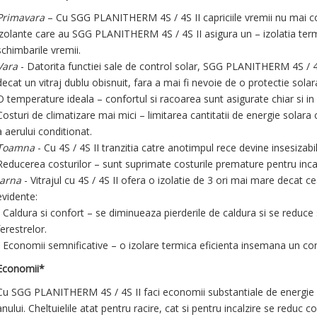
Primavara
– Cu SGG PLANITHERM 4S / 4S II capriciile vremii nu mai con
izolante care au SGG PLANITHERM 4S / 4S II asigura un – izolatia term
schimbarile vremii.
Vara
- Datorita functiei sale de control solar, SGG PLANITHERM 4S / 4S
decat un vitraj dublu obisnuit, fara a mai fi nevoie de o protectie sola
O temperature ideala – confortul si racoarea sunt asigurate chiar si in z
Costuri de climatizare mai mici – limitarea cantitatii de energie solara
a aerului conditionat.
Toamna
- Cu 4S / 4S II tranzitia catre anotimpul rece devine insesizabil
Reducerea costurilor – sunt suprimate costurile premature pentru incal
Iarna
- Vitrajul cu 4S / 4S II ofera o izolatie de 3 ori mai mare decat ce
evidente:
• Caldura si confort – se diminueaza pierderile de caldura si se reduc
ferestrelor.
• Economii semnificative – o izolare termica eficienta insemana un c
Economii*
Cu SGG PLANITHERM 4S / 4S II faci economii substantiale de energie
anului. Cheltuielile atat pentru racire, cat si pentru incalzire se reduc co