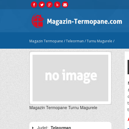
b
Magazin Termopane
/
Teleorman
/
Turnu Magurele
/
Magazin Termopane Turnu Magurele
Judet:
Teleorman