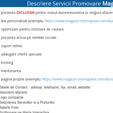
Descriere Servicii Promovare
Mag
- prezenta
EXCLUSIVA
pentru orasul dumneavoastra (o singura afacere
- link personalizat (exemplu:
https://www.magazin-termopane.com/bucu
- optimizare pentru motoare de cautare
- prezenta activa pe retelele sociale
- suport tehnic
- adaugare oferte speciale
- hosting
- mentenanta
- pagina proprie (exemplu:
https://www.magazin-termopane.com/doro
Datele de Contact - adresa, telefoane, fax, email, website
Descriere afacere
Logo companie
Descrierea Serviciilor si a Preturilor
Galerie Foto
Pozitionare pe Harta Interactiva