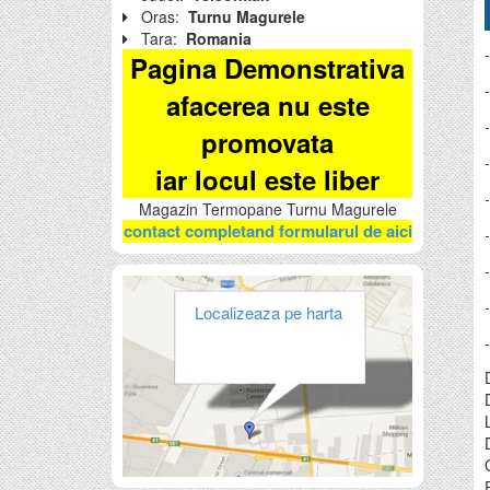
Oras:
Turnu Magurele
Tara:
Romania
Pagina Demonstrativa
afacerea nu este
promovata
iar locul este liber
Magazin Termopane Turnu Magurele
contact completand formularul de aici
Localizeaza pe harta