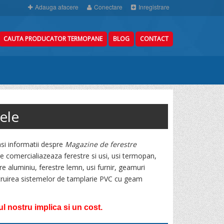
Adauga afacere
Conectare
Inregistrare
CAUTA PRODUCATOR TERMOPANE
BLOG
CONTACT
ele
si informatii despre
Magazine de ferestre
re comercialiazeaza ferestre si usi, usi termopan,
tre aluminiu, ferestre lemn, usi furnir, geamuri
truirea sistemelor de tamplarie PVC cu geam
 nostru implica si un cost.