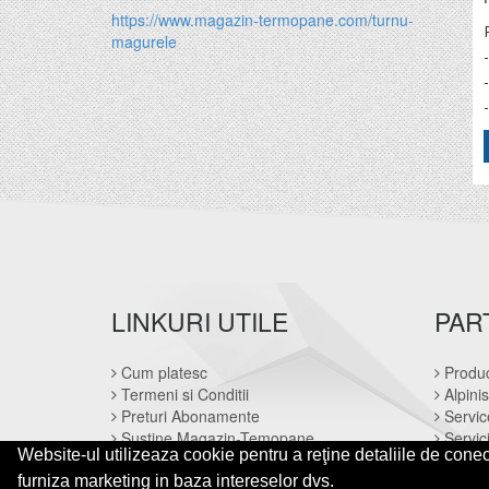
https://www.magazin-termopane.com/turnu-
magurele
LINKURI UTILE
PAR
Cum platesc
Produ
Termeni si Conditii
Alpinis
Preturi Abonamente
Servic
Sustine Magazin-Temopane
Servici
Website-ul utilizeaza cookie pentru a reţine detaliile de conect
© 2014-2026 Powered by
&
-
VilonMedia
TekaBility
ANPC
furniza marketing in baza intereselor dvs.