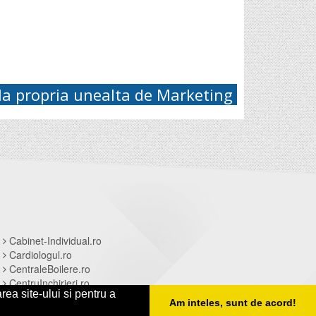
la propria unealta de Marketing
Cabinet-Individual.ro
Cardiologul.ro
CentraleBoilere.ro
CentruInchirieri.ro
rea site-ului si pentru a
Am inteles, sunt de acord!
b