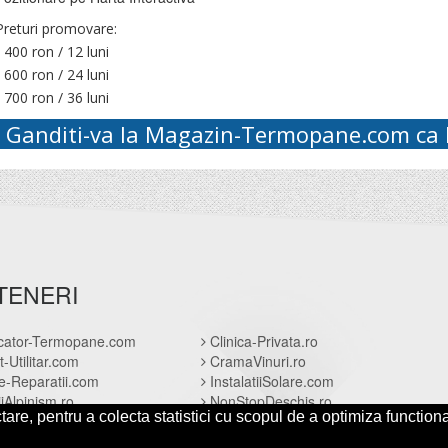
Preturi promovare:
- 400 ron / 12 luni
- 600 ron / 24 luni
- 700 ron / 36 luni
Ganditi-va la
Magazin-Termopane.com
ca 
TENERI
cator-Termopane.com
Clinica-Privata.ro
t-Utilitar.com
CramaVinuri.ro
e-Reparatii.com
InstalatiiSolare.com
iAlpinism.ro
NonStopDeschis.ro
are, pentru a colecta statistici cu scopul de a optimiza functiona
SOL