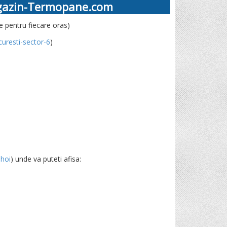
azin-Termopane.com
 pentru fiecare oras)
resti-sector-6
)
hoi
) unde va puteti afisa: