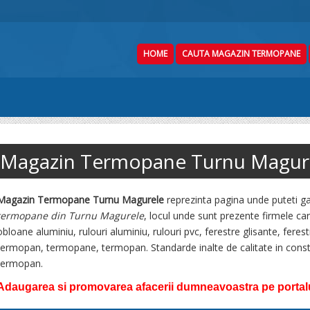
HOME
CAUTA MAGAZIN TERMOPANE
Magazin Termopane Turnu Magur
Magazin Termopane Turnu Magurele
reprezinta pagina unde puteti ga
termopane din Turnu Magurele
, locul unde sunt prezente firmele ca
obloane aluminiu, rulouri aluminiu, rulouri pvc, ferestre glisante, feres
termopan, termopane, termopan. Standarde inalte de calitate in cons
termopan.
Adaugarea si promovarea afacerii dumneavoastra pe portalul