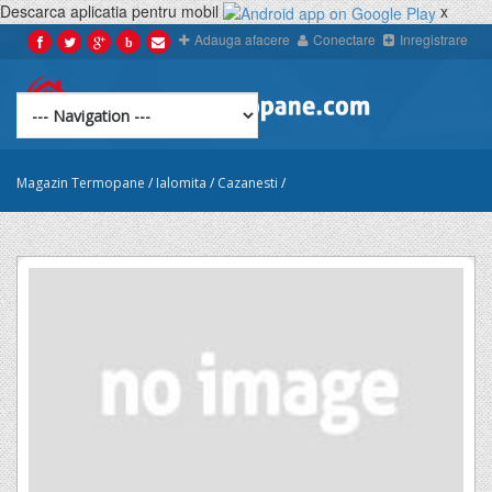
Descarca aplicatia pentru mobil
x
Adauga afacere
Conectare
Inregistrare
b
Magazin Termopane
/
Ialomita
/
Cazanesti
/