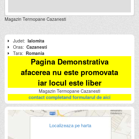
Magazin Termopane Cazanesti
Judet:
Ialomita
Oras:
Cazanesti
Tara:
Romania
Pagina Demonstrativa
afacerea nu este promovata
iar locul este liber
Magazin Termopane Cazanesti
contact completand formularul de aici
Localizeaza pe harta