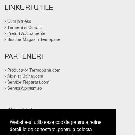
LINKURI UTILE
Cum platesc
Termeni si Conditii
Preturi Abonamente
Sustine Magazin-Temopane
PARTENERI
Producator-Termopane.com
Alpinist-Utilitar.com
Service-Reparatii.com
ServiciiAlpinism.ro
Clinica-Privata.ro
CramaVinuri.ro
InstalatiiSolare.com
Website-ul utilizeaza cookie pentru a reţine
NonStopDeschis.ro
detaliile de conectare, pentru a colecta