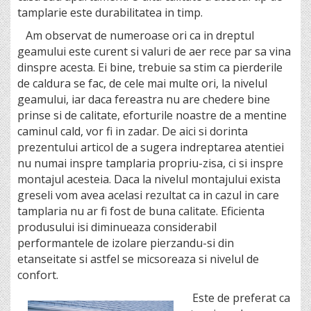
tamplarie este durabilitatea in timp.
Am observat de numeroase ori ca in dreptul
geamului este curent si valuri de aer rece par sa vina
dinspre acesta. Ei bine, trebuie sa stim ca pierderile
de caldura se fac, de cele mai multe ori, la nivelul
geamului, iar daca fereastra nu are chedere bine
prinse si de calitate, eforturile noastre de a mentine
caminul cald, vor fi in zadar. De aici si dorinta
prezentului articol de a sugera indreptarea atentiei
nu numai inspre tamplaria propriu-zisa, ci si inspre
montajul acesteia. Daca la nivelul montajului exista
greseli vom avea acelasi rezultat ca in cazul in care
tamplaria nu ar fi fost de buna calitate. Eficienta
produsului isi diminueaza considerabil
performantele de izolare pierzandu-si din
etanseitate si astfel se micsoreaza si nivelul de
confort.
Este de preferat ca