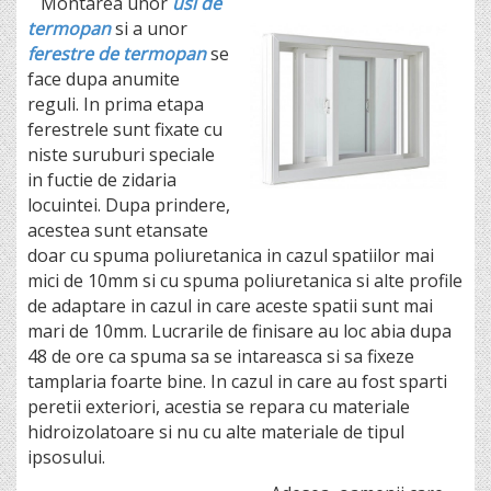
Montarea unor
usi de
termopan
si a unor
ferestre de termopan
se
face dupa anumite
reguli. In prima etapa
ferestrele sunt fixate cu
niste suruburi speciale
in fuctie de zidaria
locuintei. Dupa prindere,
acestea sunt etansate
doar cu spuma poliuretanica in cazul spatiilor mai
mici de 10mm si cu spuma poliuretanica si alte profile
de adaptare in cazul in care aceste spatii sunt mai
mari de 10mm. Lucrarile de finisare au loc abia dupa
48 de ore ca spuma sa se intareasca si sa fixeze
tamplaria foarte bine. In cazul in care au fost sparti
peretii exteriori, acestia se repara cu materiale
hidroizolatoare si nu cu alte materiale de tipul
ipsosului.