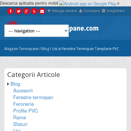
Descarca aplicatia pentru mobil
x
Adauga afacere
Conectare
Inregistrare
b
Magazin Termopane
/
Blog
/
Usi si Ferestre Termopan Tamplarie PVC
Categorii
Articole
Blog
Accesorii
Ferestre termopan
Feronerie
Profile PVC
Rame
Sfaturi
Usi