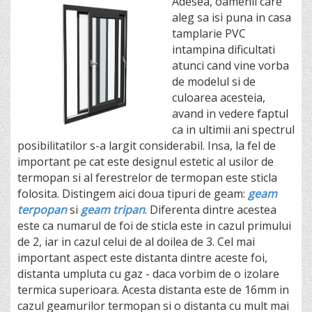
Adesea, oamenii care
aleg sa isi puna in casa
tamplarie PVC
intampina dificultati
atunci cand vine vorba
de modelul si de
culoarea acesteia,
avand in vedere faptul
ca in ultimii ani spectrul
posibilitatilor s-a largit considerabil. Insa, la fel de
important pe cat este designul estetic al usilor de
termopan si al ferestrelor de termopan este sticla
folosita. Distingem aici doua tipuri de geam:
geam
terpopan
si
geam tripan
. Diferenta dintre acestea
este ca numarul de foi de sticla este in cazul primului
de 2, iar in cazul celui de al doilea de 3. Cel mai
important aspect este distanta dintre aceste foi,
distanta umpluta cu gaz - daca vorbim de o izolare
termica superioara. Acesta distanta este de 16mm in
cazul geamurilor termopan si o distanta cu mult mai