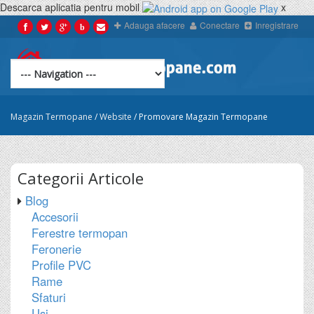
Descarca aplicatia pentru mobil
x
Adauga afacere
Conectare
Inregistrare
b
Magazin Termopane
/
Website
/
Promovare Magazin Termopane
Categorii
Articole
Blog
Accesorii
Ferestre termopan
Feronerie
Profile PVC
Rame
Sfaturi
Usi