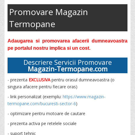
Promovare Magazin
Termopane
Adaugarea si promovarea afacerii dumneavoastra
pe portalul nostru implica si un cost.
Descriere Servicii Promovare
Magazin-Termopane.com
- prezenta
EXCLUSIVA
pentru orasul dumneavoastra (o
singura afacere pentru fiecare oras)
- link personalizat (exemplu:
https://www.magazin-
termopane.com/bucuresti-sector-6
)
- optimizare pentru motoare de cautare
- prezenta activa pe retelele sociale
- suport tehnic