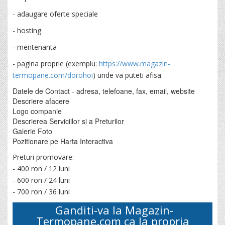
- adaugare oferte speciale
- hosting
- mentenanta
- pagina proprie (exemplu:
https://www.magazin-
termopane.com/dorohoi
) unde va puteti afisa:
Datele de Contact - adresa, telefoane, fax, email, website
Descriere afacere
Logo companie
Descrierea Serviciilor si a Preturilor
Galerie Foto
Pozitionare pe Harta Interactiva
Preturi promovare:
- 400 ron / 12 luni
- 600 ron / 24 luni
- 700 ron / 36 luni
Ganditi-va la
Magazin-
Termopane.com
ca la propria