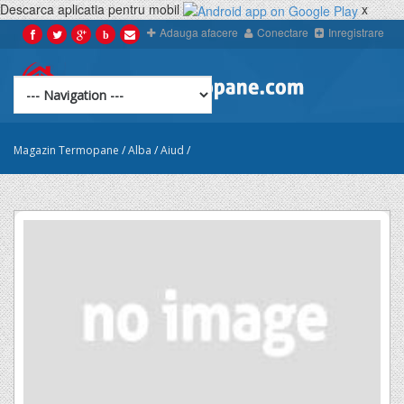
Descarca aplicatia pentru mobil
x
Adauga afacere
Conectare
Inregistrare
b
Magazin Termopane
/
Alba
/
Aiud
/