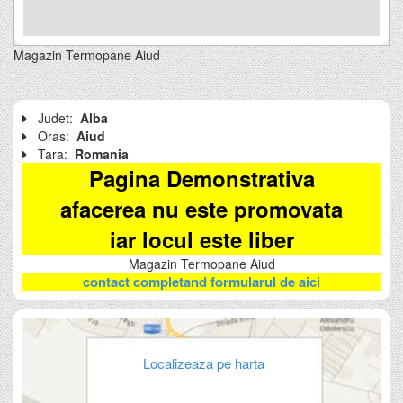
Magazin Termopane Aiud
Judet:
Alba
Oras:
Aiud
Tara:
Romania
Pagina Demonstrativa
afacerea nu este promovata
iar locul este liber
Magazin Termopane Aiud
contact completand formularul de aici
Localizeaza pe harta