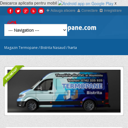
Descarca aplicatia pentru mobil
x
Adauga afacere
Conectare
Inregistrare
b
Magazin Termopane
/
Bistrita Nasaud
/
harta
PROMOVAT