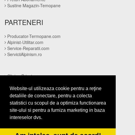
Sustine Magazin-Temopane
PARTENERI
Producator-Termopane.com
Alpinist-Utilitar.com
Service-Reparatii.com
ServiciiAlpinism.ro
Clinica-Privata.ro
CramaVinuri.ro
InstalatiiSolare.com
Website-ul utilizeaza cookie pentru a reţine
NonStopDeschis.ro
detaliile de conectare, pentru a colecta
statistici cu scopul de a optimiza functionarea
site-ului si pentru a furniza marketing in baza
Cabinet-Individual.ro
intereselor dvs.
Cardiologul.ro
CentraleBoilere.ro
CentruInchirieri.ro