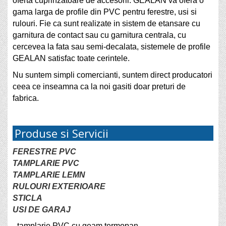
oferta cuprinzatoare de accesorii. GEALAN va ofera o
gama larga de profile din PVC pentru ferestre, usi si
rulouri. Fie ca sunt realizate in sistem de etansare cu
garnitura de contact sau cu garnitura centrala, cu
cercevea la fata sau semi-decalata, sistemele de profile
GEALAN satisfac toate cerintele.
Nu suntem simpli comercianti, suntem direct producatori
ceea ce inseamna ca la noi gasiti doar preturi de
fabrica.
Produse si Servicii
FERESTRE PVC
TAMPLARIE PVC
TAMPLARIE LEMN
RULOURI EXTERIOARE
STICLA
USI DE GARAJ
- tamplarie PVC cu geam termopan