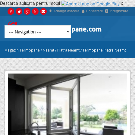
Descarca aplicatia pentru mobil
x
Adauga afacere
Conectare
Inregistrare
b
Magazin Termopane
/
Neamt
/
Piatra Neamt
/
Termopane Piatra Neamt