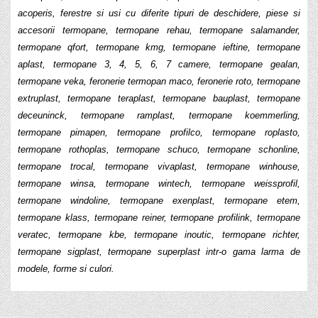
acoperis, ferestre si usi cu diferite tipuri de deschidere, piese si
accesorii termopane, termopane rehau, termopane salamander,
termopane qfort, termopane kmg, termopane ieftine, termopane
aplast, termopane 3, 4, 5, 6, 7 camere, termopane gealan,
termopane veka, feronerie termopan maco, feronerie roto, termopane
extruplast, termopane teraplast, termopane bauplast, termopane
deceuninck, termopane ramplast, termopane koemmerling,
termopane pimapen, termopane profilco, termopane roplasto,
termopane rothoplas, termopane schuco, termopane schonline,
termopane trocal, termopane vivaplast, termopane winhouse,
termopane winsa, termopane wintech, termopane weissprofil,
termopane windoline, termopane exenplast, termopane etem,
termopane klass, termopane reiner, termopane profilink, termopane
veratec, termopane kbe, termopane inoutic, termopane richter,
termopane sigplast, termopane superplast intr-o gama larma de
modele, forme si culori.