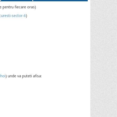
 pentru fiecare oras)
resti-sector-6
)
hoi
) unde va puteti afisa: