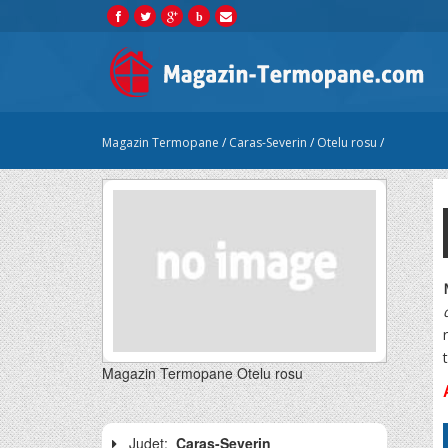
b
Magazin Termopane
/
Caras-Severin
/
Otelu rosu
/
Magazin Termopane Otelu rosu
Judet:
Caras-Severin