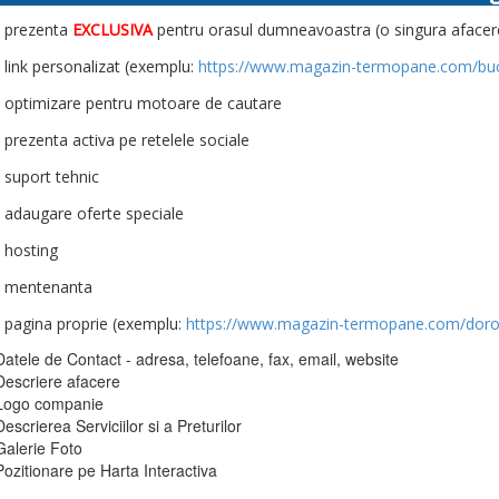
- prezenta
EXCLUSIVA
pentru orasul dumneavoastra (o singura afacere
- link personalizat (exemplu:
https://www.magazin-termopane.com/bucu
- optimizare pentru motoare de cautare
- prezenta activa pe retelele sociale
- suport tehnic
- adaugare oferte speciale
- hosting
- mentenanta
- pagina proprie (exemplu:
https://www.magazin-termopane.com/doro
Datele de Contact - adresa, telefoane, fax, email, website
Descriere afacere
Logo companie
Descrierea Serviciilor si a Preturilor
Galerie Foto
Pozitionare pe Harta Interactiva