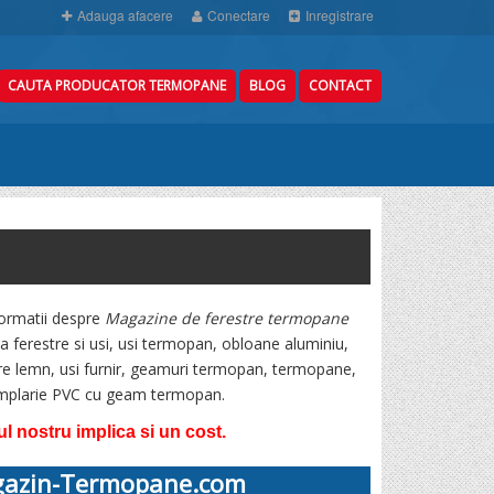
Adauga afacere
Conectare
Inregistrare
CAUTA PRODUCATOR TERMOPANE
BLOG
CONTACT
formatii despre
Magazine de ferestre termopane
a ferestre si usi, usi termopan, obloane aluminiu,
estre lemn, usi furnir, geamuri termopan, termopane,
tamplarie PVC cu geam termopan.
 nostru implica si un cost.
azin-Termopane.com