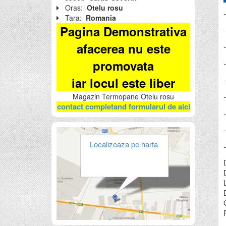
Oras:
Otelu rosu
Tara:
Romania
Pagina Demonstrativa
afacerea nu este
promovata
iar locul este liber
Magazin Termopane Otelu rosu
contact completand formularul de aici
Localizeaza pe harta