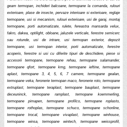
geam termopan, inchideri balcoane, termopane la comanda, rulouri
exterioare, plase de insecte, pervaze interioare si exterioare, reglaje
termopane, usi si mecanism, rulouri exterioare, usi de garaj, montaj
termopane, porti automatizate, rulete, fereastra mansarda velux,
fakro, dakea, optilight, obloane, jaluzele verticale, ferestre semicerc
sau rotunde, usi de intrare, usi termopan exterior, depozit
termopane, usi termopan interior, porti automatizate, ferestre
acoperis, ferestre si usi cu diferite tipuri de deschidere, piese si
accesorii termopane, termopane rehau, termopane salamander,
termopane qfort, termopane kmg, termopane ieftine, termopane
aplast, termopane 3, 4, 5, 6, 7 camere, termopane gealan,
termopane veka, feronerie termopan maco, feronerie roto, termopane
extruplast, termopane teraplast, termopane bauplast, termopane
deceuninck, termopane ramplast, termopane koemmerling,
termopane pimapen, termopane profilco, termopane roplasto,
termopane rothoplas, termopane schuco, termopane schonline,
termopane trocal, termopane vivaplast, termopane winhouse,
termopane winsa, termopane wintech, termopane weissprofil,