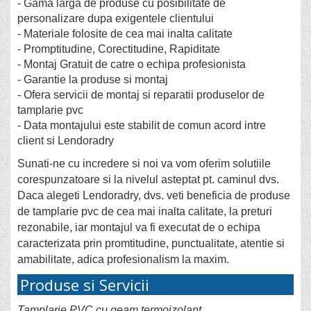
- Gama larga de produse cu posibilitate de
personalizare dupa exigentele clientului
- Materiale folosite de cea mai inalta calitate
- Promptitudine, Corectitudine, Rapiditate
- Montaj Gratuit de catre o echipa profesionista
- Garantie la produse si montaj
- Ofera servicii de montaj si reparatii produselor de
tamplarie pvc
- Data montajului este stabilit de comun acord intre
client si Lendoradry
Sunati-ne cu incredere si noi va vom oferim solutiile
corespunzatoare si la nivelul asteptat pt. caminul dvs.
Daca alegeti Lendoradry, dvs. veti beneficia de produse
de tamplarie pvc de cea mai inalta calitate, la preturi
rezonabile, iar montajul va fi executat de o echipa
caracterizata prin promtitudine, punctualitate, atentie si
amabilitate, adica profesionalism la maxim.
Produse si Servicii
Tamplarie PVC cu geam termoizolant