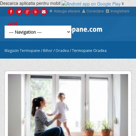
Descarca aplicatia pentru mobil
x
Adauga afacere
Conectare
Inregistrare
b
Magazin Termopane
/
Bihor
/
Oradea
/
Termopane Oradea