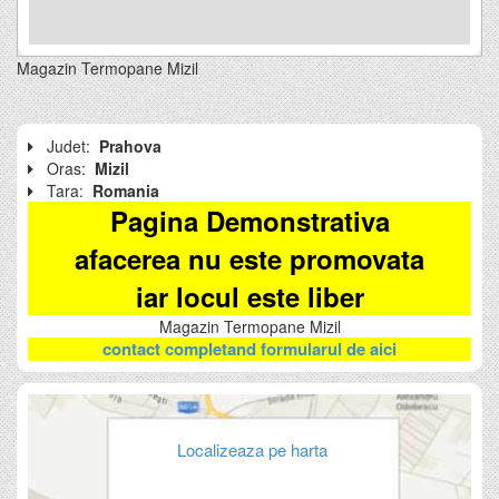
Magazin Termopane Mizil
Judet:
Prahova
Oras:
Mizil
Tara:
Romania
Pagina Demonstrativa
afacerea nu este promovata
iar locul este liber
Magazin Termopane Mizil
contact completand formularul de aici
Localizeaza pe harta