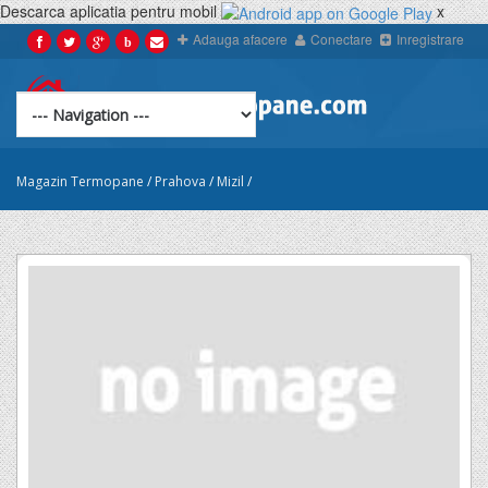
Descarca aplicatia pentru mobil
x
Adauga afacere
Conectare
Inregistrare
b
Magazin Termopane
/
Prahova
/
Mizil
/