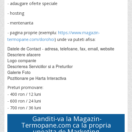
- adaugare oferte speciale
- hosting
- mentenanta
- pagina proprie (exemplu:
https://www.magazin-
termopane.com/dorohoi
) unde va puteti afisa:
Datele de Contact - adresa, telefoane, fax, email, website
Descriere afacere
Logo companie
Descrierea Serviciilor si a Preturilor
Galerie Foto
Pozitionare pe Harta Interactiva
Preturi promovare:
- 400 ron / 12 luni
- 600 ron / 24 luni
- 700 ron / 36 luni
Ganditi-va la
Magazin-
Termopane.com
ca la propria
unealta de Marketing