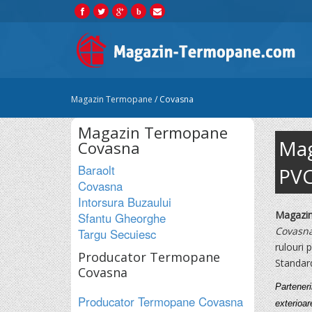
b
Magazin Termopane
/
Covasna
Magazin Termopane
Mag
Covasna
Baraolt
PV
Covasna
Intorsura Buzaului
Magazi
Sfantu Gheorghe
Covasn
Targu Secuiesc
rulouri 
Producator Termopane
Standard
Covasna
Partener
Producator Termopane
Covasna
exterioa