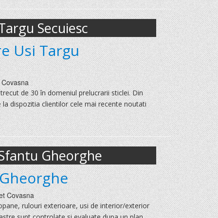
argu Secuiesc
e Usi Targu
t
Covasna
trecut de 30 în domeniul prelucrarii sticlei. Din
la dispozitia clientilor cele mai recente noutati
Sfantu Gheorghe
 Gheorghe
det
Covasna
ane, rulouri exterioare, usi de interior/exterior
astre sunt controlate si evaluate dupa un plan