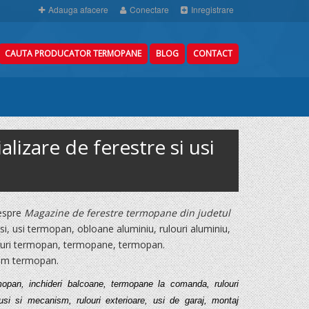
Adauga afacere
Conectare
Inregistrare
CAUTA PRODUCATOR TERMOPANE
BLOG
CONTACT
zare de ferestre si usi
despre
Magazine de ferestre termopane din judetul
si, usi termopan, obloane aluminiu, rulouri aluminiu,
geamuri termopan, termopane, termopan.
eam termopan.
mopan, inchideri balcoane, termopane la comanda, rulouri
 usi si mecanism, rulouri exterioare, usi de garaj, montaj