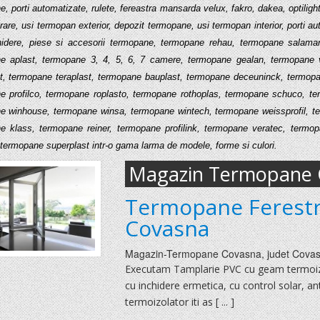
, porti automatizate, rulete, fereastra mansarda velux, fakro, dakea, optilight
trare, usi termopan exterior, depozit termopane, usi termopan interior, porti auto
idere, piese si accesorii termopane, termopane rehau, termopane salaman
e aplast, termopane 3, 4, 5, 6, 7 camere, termopane gealan, termopane v
st, termopane teraplast, termopane bauplast, termopane deceuninck, termo
e profilco, termopane roplasto, termopane rothoplas, termopane schuco, te
e winhouse, termopane winsa, termopane wintech, termopane weissprofil, t
e klass, termopane reiner, termopane profilink, termopane veratec, termop
 termopane superplast intr-o gama larma de modele, forme si culori.
Magazin Termopane 
Termopane Ferestr
Covasna
Magazin-Termopane
Covasna
, judet
Cova
Executam Tamplarie PVC cu geam termoizola
cu inchidere ermetica, cu control solar, 
termoizolator iti as [ ... ]