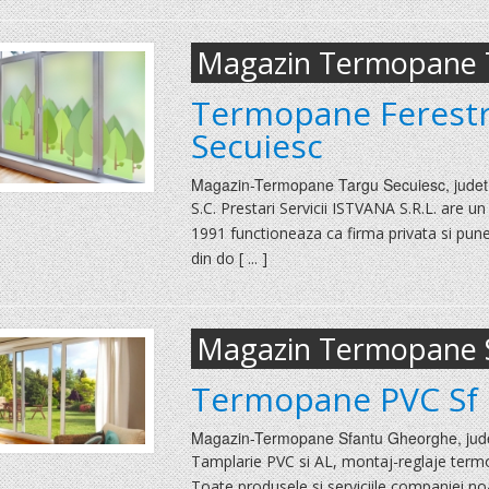
Magazin Termopane T
Termopane Ferestr
Secuiesc
Magazin-Termopane
Targu Secuiesc
, jude
S.C. Prestari Servicii ISTVANA S.R.L. are un 
1991 functioneaza ca firma privata si pune 
din do [ ... ]
Magazin Termopane 
Termopane PVC Sf
Magazin-Termopane
Sfantu Gheorghe
, ju
Tamplarie PVC si AL, montaj-reglaje termop
Toate produsele si serviciile companiei no