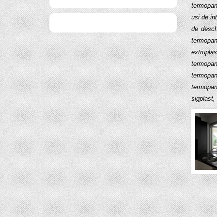
termopane
usi de in
de desch
termopan
extrupla
termopan
termopan
termopan
sigplast,