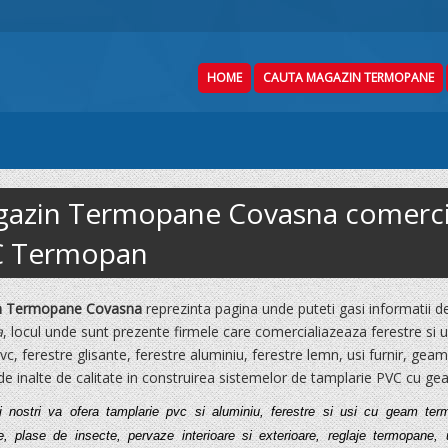
HOME
CAUTA MAGAZIN TERMOPANE
azin Termopane Covasna comerciali
C Termopan
n Termopane Covasna
reprezinta pagina unde puteti gasi informatii 
a
, locul unde sunt prezente firmele care comercialiazeaza ferestre si u
pvc, ferestre glisante, ferestre aluminiu, ferestre lemn, usi furnir, 
e inalte de calitate in construirea sistemelor de tamplarie PVC cu g
ii nostri va ofera tamplarie pvc si aluminiu, ferestre si usi cu geam ter
re, plase de insecte, pervaze interioare si exterioare, reglaje termopane,