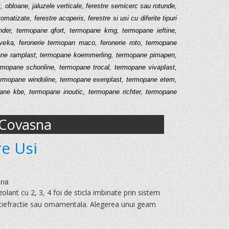
, obloane, jaluzele verticale, ferestre semicerc sau rotunde,
matizate, ferestre acoperis, ferestre si usi cu diferite tipuri
der, termopane qfort, termopane kmg, termopane ieftine,
eka, feronerie termopan maco, feronerie roto, termopane
pane ramplast, termopane koemmerling, termopane pimapen,
rmopane schonline, termopane trocal, termopane vivaplast,
ermopane windoline, termopane exenplast, termopane etem,
ane kbe, termopane inoutic, termopane richter, termopane
Covasna
e Usi
sna
nt cu 2, 3, 4 foi de sticla imbinate prin sistem
antiefractie sau ornamentala. Alegerea unui geam