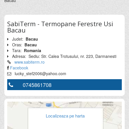
Bacau
SabiTerm - Termopane Ferestre Usi
Bacau
Judet:
Bacau
Oras:
Bacau
Tara:
Romania
Adresa:
Sediu: Str. Calea Trotusului, nr. 223, Darmanesti
www.sabiterm.ro
Facebook
lucky_stef2006@yahoo.com
0745861708
Localizeaza pe harta