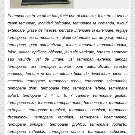
Partenerii nostri va ofera tamplarie pvc si aluminiu, ferestre si usi cu
geam termopan, inchideri balcoane, termopane la comanda, rulouri
exterioare, plase de insecte, pervaze interioare si exterioare, reglaje
termopane, usi si mecanism, rulouri exterioare, usi de garaj, montaj
termopane, porti automatizate, rulete, fereastra mansarda velux,
fakro, dakea, optilight, obloane, jaluzele verticale, ferestre semicerc
sau rotunde, usi de intrare, usi termopan exterior, depozit
termopane, usi termopan interior, porti automatizate, ferestre
acoperis, ferestre si usi cu diferite tipuri de deschidere, piese si
accesorii termopane, termopane rehau, termopane salamander,
termopane qfort, termopane kmg, termopane ieftine, termopane
aplast, termopane 3, 4, 5, 6, 7 camere, termopane gealan,
termopane veka, feronerie termopan maco, feronerie roto, termopane
extruplast, termopane teraplast, termopane bauplast, termopane
deceuninck, termopane ramplast, termopane koemmerling,
termopane pimapen, termopane profilco, termopane roplasto,
termopane rothoplas, termopane schuco, termopane schonline,