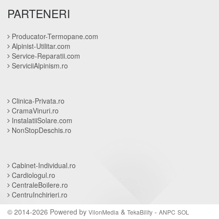
PARTENERI
Producator-Termopane.com
Alpinist-Utilitar.com
Service-Reparatii.com
ServiciiAlpinism.ro
Clinica-Privata.ro
CramaVinuri.ro
InstalatiiSolare.com
NonStopDeschis.ro
Cabinet-Individual.ro
Cardiologul.ro
CentraleBoilere.ro
CentruInchirieri.ro
© 2014-2026 Powered by
&
-
VilonMedia
TekaBility
ANPC
SOL