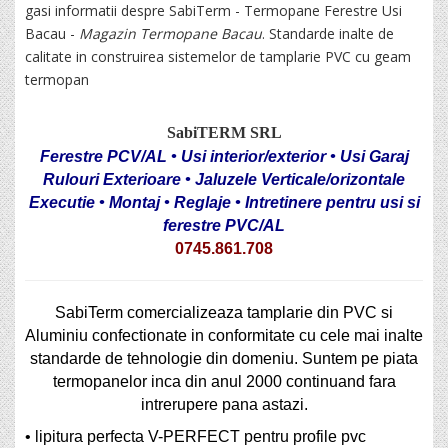
gasi informatii despre SabiTerm - Termopane Ferestre Usi
Bacau -
Magazin Termopane Bacau
. Standarde inalte de
calitate in construirea sistemelor de tamplarie PVC cu geam
termopan
SabiTERM SRL
Ferestre PCV/AL
•
Usi interior/exterior
•
Usi Garaj
Rulouri Exterioare
•
Jaluzele Verticale/orizontale
Executie
• M
ontaj
• R
eglaje
•
Intretinere pentru usi si
ferestre PVC/AL
0745.861.708
SabiTerm comercializeaza tamplarie din PVC si
Aluminiu confectionate in conformitate cu cele mai inalte
standarde de tehnologie din domeniu. Suntem pe piata
termopanelor inca din anul 2000 continuand fara
intrerupere pana astazi.
• lipitura perfecta V-PERFECT pentru profile pvc