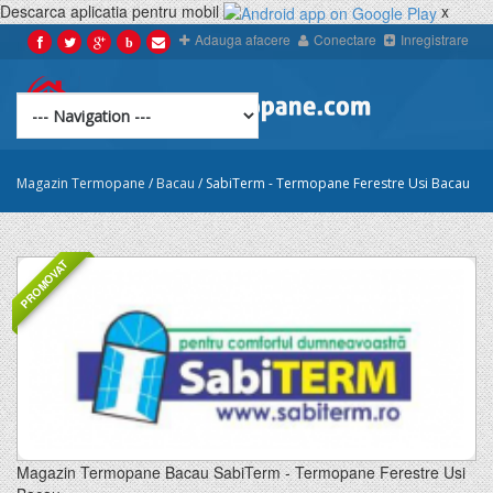
Descarca aplicatia pentru mobil
x
Adauga afacere
Conectare
Inregistrare
b
Magazin Termopane
/
Bacau
/
SabiTerm - Termopane Ferestre Usi Bacau
PROMOVAT
Magazin Termopane Bacau SabiTerm - Termopane Ferestre Usi