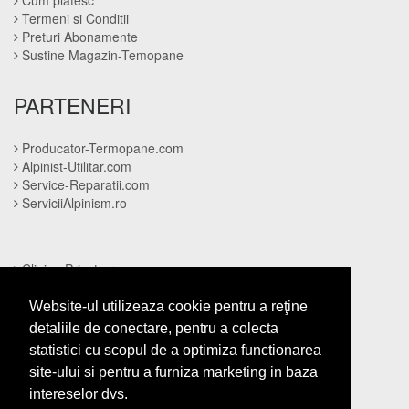
Termeni si Conditii
Preturi Abonamente
Sustine Magazin-Temopane
PARTENERI
Producator-Termopane.com
Alpinist-Utilitar.com
Service-Reparatii.com
ServiciiAlpinism.ro
Clinica-Privata.ro
CramaVinuri.ro
InstalatiiSolare.com
Website-ul utilizeaza cookie pentru a reţine
NonStopDeschis.ro
detaliile de conectare, pentru a colecta
statistici cu scopul de a optimiza functionarea
site-ului si pentru a furniza marketing in baza
Cabinet-Individual.ro
intereselor dvs.
Cardiologul.ro