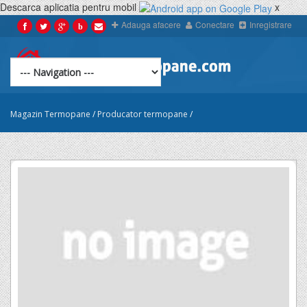
Descarca aplicatia pentru mobil
x
Adauga afacere
Conectare
Inregistrare
b
Magazin Termopane
/
Producator termopane
/